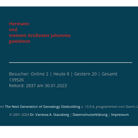
Hermann
und
meinem Großvater Johannes
gewidmet
Besucher: Online 2 | Heute 8 | Gestern 20
| Gesamt
139526
Rekord: 2837 am 30.01.2023
mit
The Next Generation of Genealogy Sitebuilding
v. 13.0.4, programmiert von Darrin 
© 2001-2024
Dr. Vanessa A. Stausberg
|
Datenschutzerklärung
|
Impressum